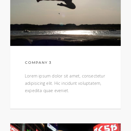
COMPANY 3
Lorem ipsum dolor sit amet, consectetur
adipisicing elit. Hic incidunt voluptatem,
expedita quae eveniet.