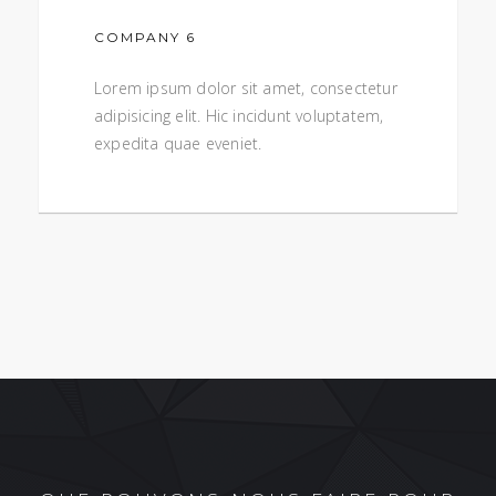
COMPANY 6
Lorem ipsum dolor sit amet, consectetur
adipisicing elit. Hic incidunt voluptatem,
expedita quae eveniet.