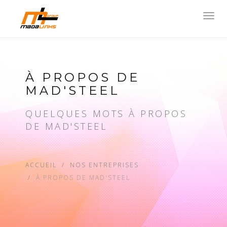
Toggl
navig
À PROPOS DE
MAD'STEEL
QUELQUES MOTS À PROPOS
DE MAD'STEEL
ACCUEIL
NOS ENTREPRISES
À PROPOS DE MAD'STEEL