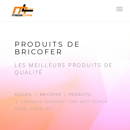
Toggl
navig
PRODUITS DE
BRICOFER
LES MEILLEURS PRODUITS DE
QUALITÉ
ACCUEIL
BRICOFER
PRODUITS
CARREAUX 300X300X7.5MM MATT-PUNCH
NOVA- "INDE" NET