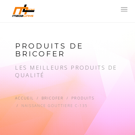
Toggl
navig
PRODUITS DE
BRICOFER
LES MEILLEURS PRODUITS DE
QUALITÉ
ACCUEIL
BRICOFER
PRODUITS
NAISSANCE GOUTTIERE C-135