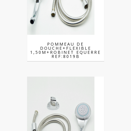
POMMEAU DE
DOUCHE+FLEXIBLE
1,50M+ROBINET EQUERRE
REF:8019B