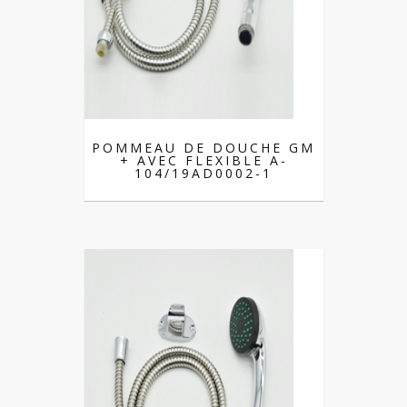
POMMEAU DE DOUCHE GM
+ AVEC FLEXIBLE A-
104/19AD0002-1