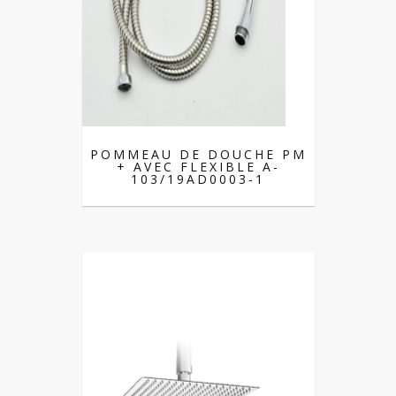
POMMEAU DE DOUCHE PM
+ AVEC FLEXIBLE A-
103/19AD0003-1