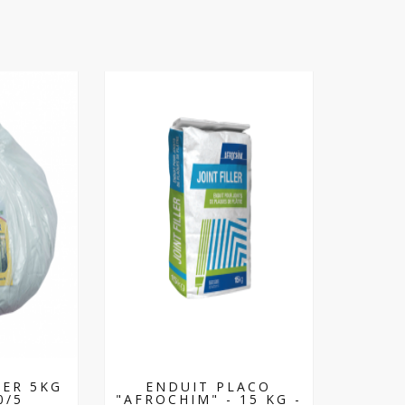
IER 5KG
ENDUIT PLACO
0/5
"AFROCHIM" - 15 KG -