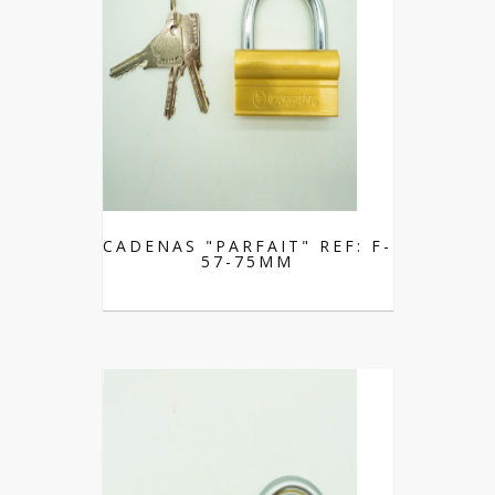
CADENAS "PARFAIT" REF: F-
57-75MM