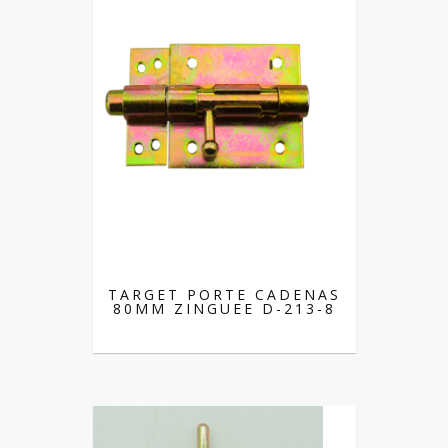
TARGET PORTE CADENAS
80MM ZINGUEE D-213-8