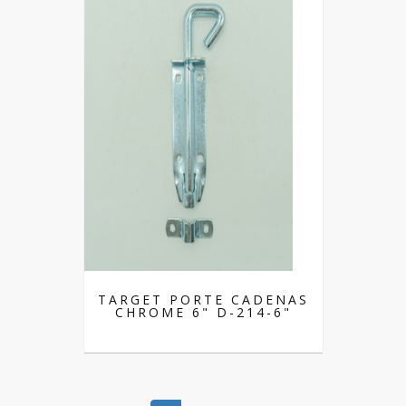
TARGET PORTE CADENAS
CHROME 6" D-214-6"