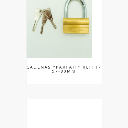
CADENAS "PARFAIT" REF: F-
57-80MM