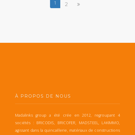
1
2
À PROPOS DE NOUS
Madalinks group a été crée en 2012, regroupant 4
sociétés : BRICODIS, BRICOFER, MADSTEEL, LAKIMMO,
agissant dans la quincaillerie, matériaux de constructions