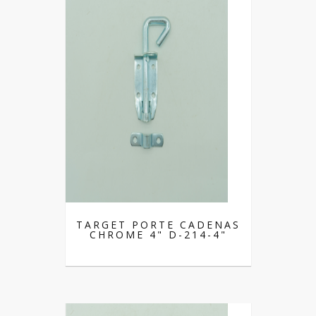
TARGET PORTE CADENAS
CHROME 4" D-214-4"