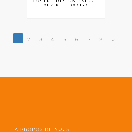
LUSTRE DESIGN 3XE27 -
60V REF: 8831-3
1
2
3
4
5
6
7
8
À PROPOS DE NOUS