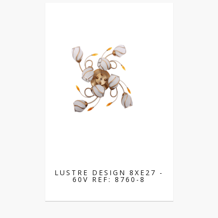
LUSTRE DESIGN 8XE27 -
60V REF: 8760-8