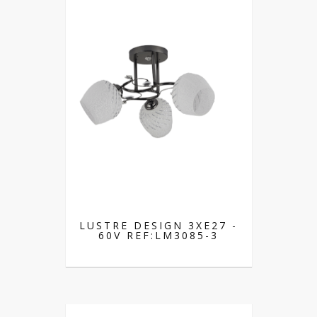
LUSTRE DESIGN 3XE27 -
60V REF:LM3085-3