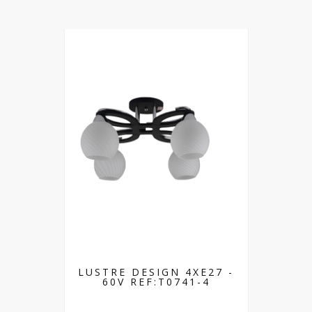
LUSTRE DESIGN 4XE27 -
60V REF:T0741-4