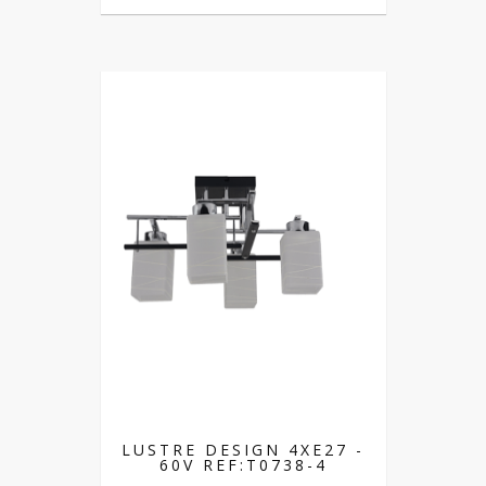
LUSTRE DESIGN 4XE27 -
60V REF:T0738-4