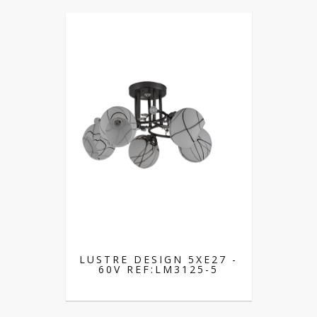
LUSTRE DESIGN 5XE27 -
60V REF:LM3125-5