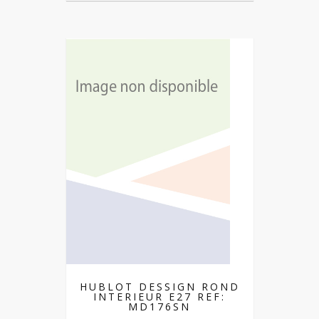
HUBLOT DESSIGN ROND
INTERIEUR E27 REF:
MD176SN