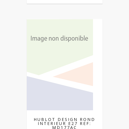
HUBLOT DESIGN ROND
INTERIEUR E27 REF:
MD177AC