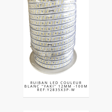
RUIBAN LED COULEUR
BLANC "YAKI" 12MM -100M
REF:Y2835X3P-W