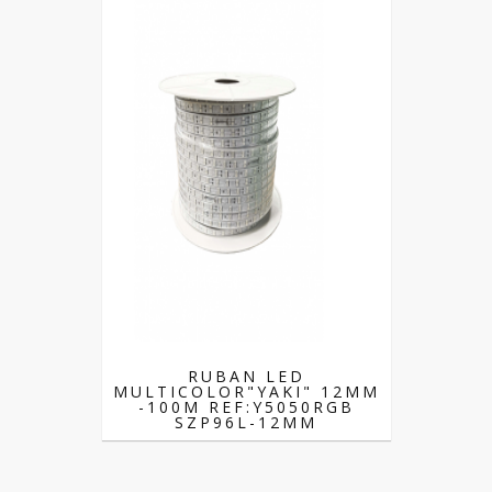
RUBAN LED
MULTICOLOR"YAKI" 12MM
-100M REF:Y5050RGB
SZP96L-12MM