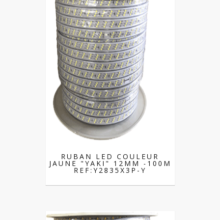
RUBAN LED COULEUR
JAUNE "YAKI" 12MM -100M
REF:Y2835X3P-Y