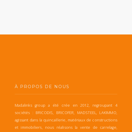
À PROPOS DE NOUS
Madalinks group a été crée en 2012, regroupant 4
sociétés : BRICODIS, BRICOFER, MADSTEEL, LAKIMMO,
agissant dans la quincaillerie, matériaux de constructions
et immobiliers, nous réalisons la vente de carrelage,