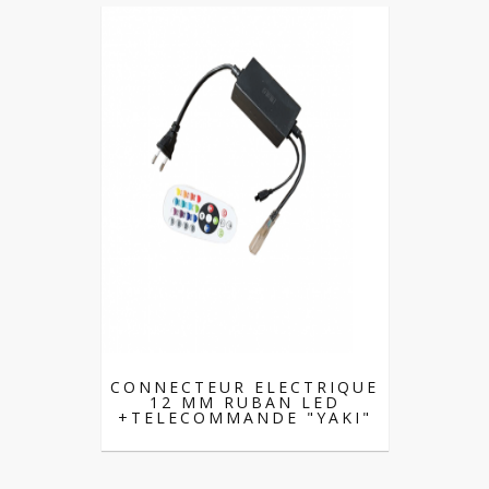
CONNECTEUR ELECTRIQUE
12 MM RUBAN LED
+TELECOMMANDE "YAKI"