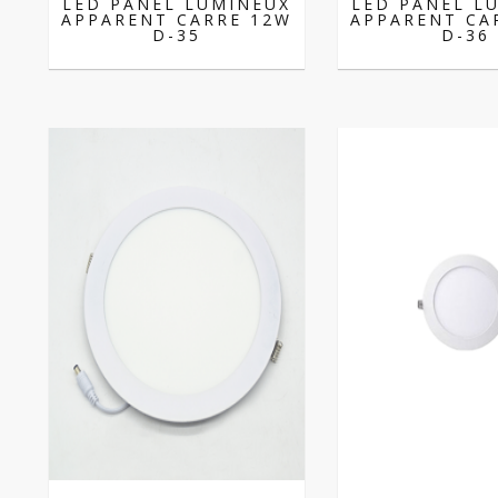
LED PANEL LUMINEUX
LED PANEL L
APPARENT CARRE 12W
APPARENT CA
D-35
D-36