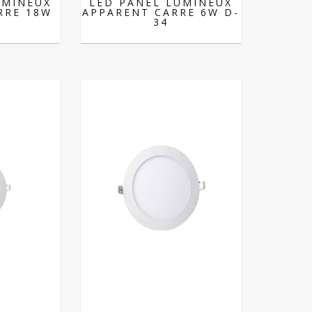
UMINEUX
LED PANEL LUMINEUX
RRE 18W
APPARENT CARRE 6W D-
34