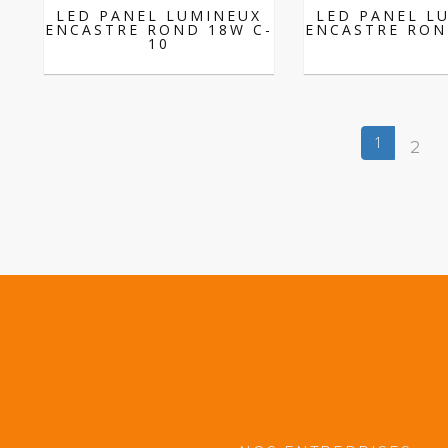
LED PANEL LUMINEUX
LED PANEL L
ENCASTRE ROND 18W C-
ENCASTRE RON
10
1
2