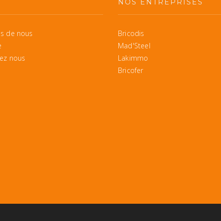
S
NOS ENTREPRISES
s de nous
Bricodis
e
Mad'Steel
ez nous
Lakimmo
Bricofer