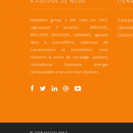
À PROPOS DE NOUS
LIEN
À propo
Madalinks group a été crée en 2012,
Clientèl
regroupant 4 sociétés : BRICODIS,
Contact
BRICOFER, MADSTEEL, LAKIMMO, agissant
dans la quincaillerie, matériaux de
constructions et immobiliers, nous
réalisons la vente de carrelage, sanitaire,
robinetterie, luminaire, énergie
renouvelable et encore bien d’autres.
© 2018
MADALINKS