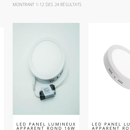
MONTRANT 1-12 DES 24 RÉSULTATS
LED PANEL LUMINEUX
LED PANEL L
APPARENT ROND 16W
APPARENT R