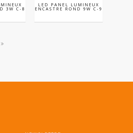
UMINEUX
LED PANEL LUMINEUX
D 3W C-8
ENCASTRE ROND 9W C-9