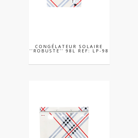
CONGÉLATEUR SOLAIRE
''ROBUSTE'' 98L REF: LP-98