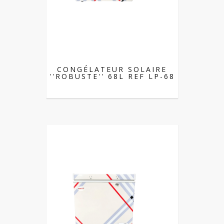
CONGÉLATEUR SOLAIRE
''ROBUSTE'' 68L REF LP-68