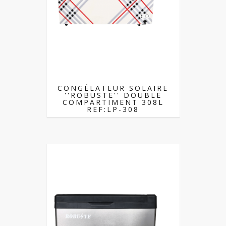
CONGÉLATEUR SOLAIRE
''ROBUSTE'' DOUBLE
COMPARTIMENT 308L
REF:LP-308