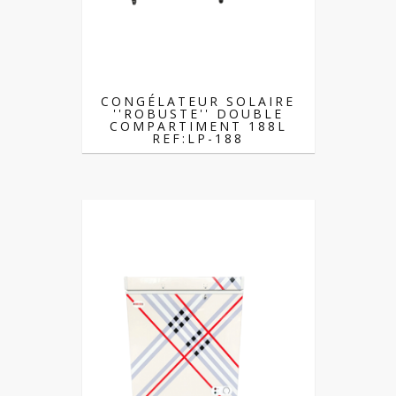
CONGÉLATEUR SOLAIRE
''ROBUSTE'' DOUBLE
COMPARTIMENT 188L
REF:LP-188