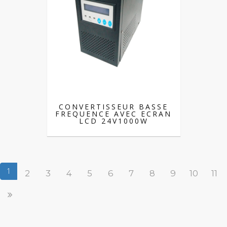
CONVERTISSEUR BASSE
FREQUENCE AVEC ECRAN
LCD 24V1000W
1
2
3
4
5
6
7
8
9
10
11