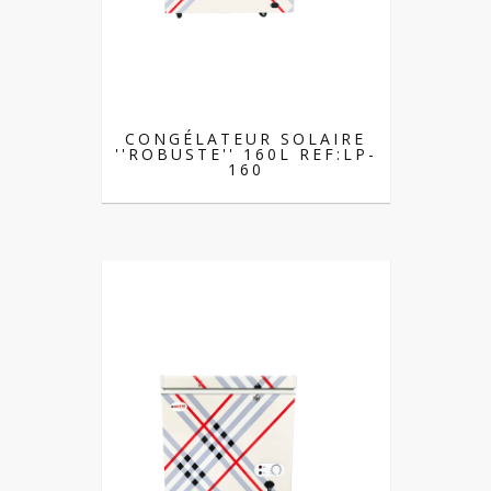
CONGÉLATEUR SOLAIRE
''ROBUSTE'' 160L REF:LP-
160