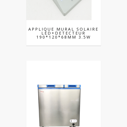
APPLIQUE MURAL SOLAIRE
LED+DETECTEUR
190*120*68MM 3.5W