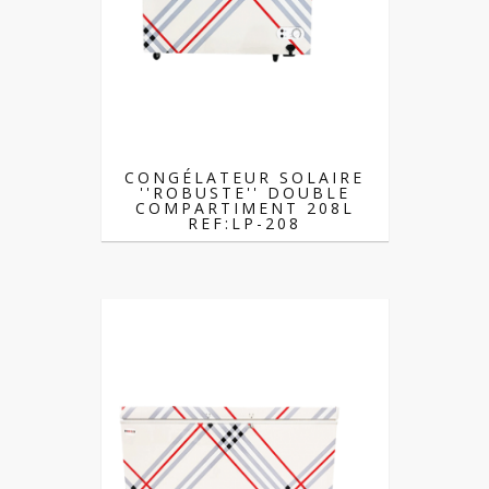
CONGÉLATEUR SOLAIRE
''ROBUSTE'' DOUBLE
COMPARTIMENT 208L
REF:LP-208