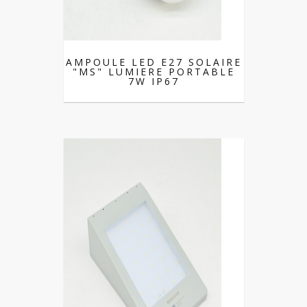
AMPOULE LED E27 SOLAIRE
"MS" LUMIERE PORTABLE
7W IP67