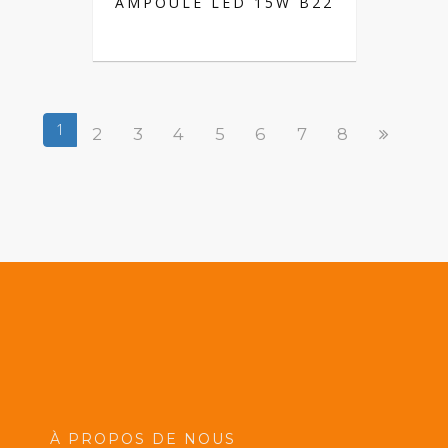
AMPOULE LED 15W B22
1
2
3
4
5
6
7
8
À PROPOS DE NOUS