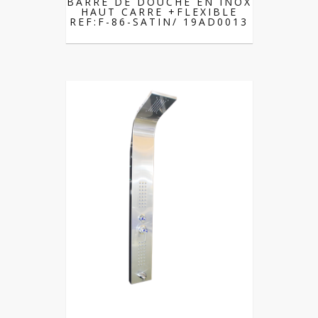
BARRE DE DOUCHE EN INOX
HAUT CARRE +FLEXIBLE
REF:F-86-SATIN/ 19AD0013