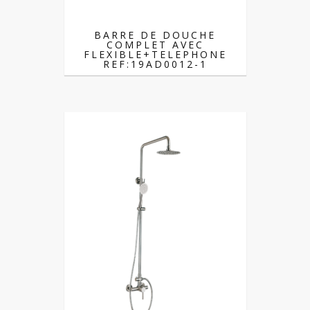
BARRE DE DOUCHE
COMPLET AVEC
FLEXIBLE+TELEPHONE
REF:19AD0012-1