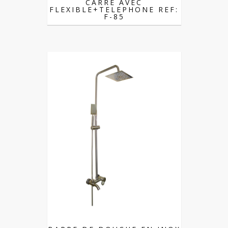
CARRE AVEC
FLEXIBLE+TELEPHONE REF:
F-85