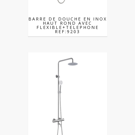
BARRE DE DOUCHE EN INOX
HAUT ROND AVEC
FLEXIBLE+TELEPHONE
REF:9203