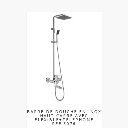
BARRE DE DOUCHE EN INOX
HAUT CARRE AVEC
FLEXIBLE+TELEPHONE
REF:8076