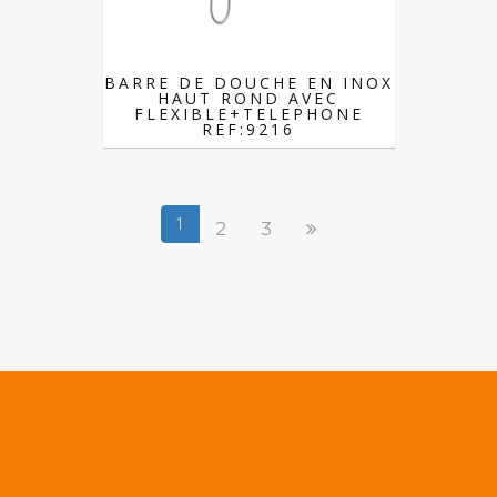
BARRE DE DOUCHE EN INOX
HAUT ROND AVEC
FLEXIBLE+TELEPHONE
REF:9216
1
2
3