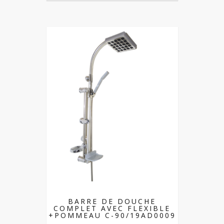
BARRE DE DOUCHE
COMPLET AVEC FLEXIBLE
+POMMEAU C-90/19AD0009