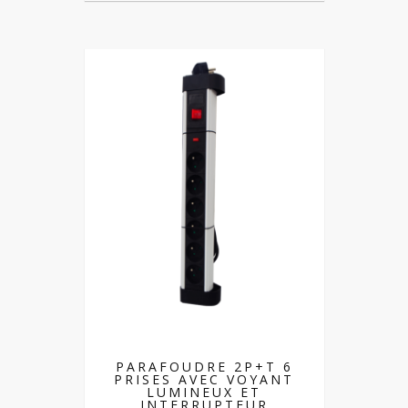
PARAFOUDRE 2P+T 6
PRISES AVEC VOYANT
LUMINEUX ET
INTERRUPTEUR