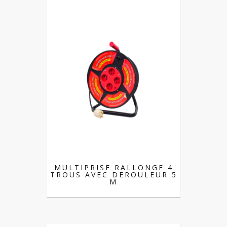
MULTIPRISE RALLONGE 4
TROUS AVEC DEROULEUR 5
M