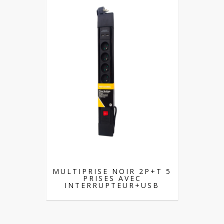
MULTIPRISE NOIR 2P+T 5
PRISES AVEC
INTERRUPTEUR+USB