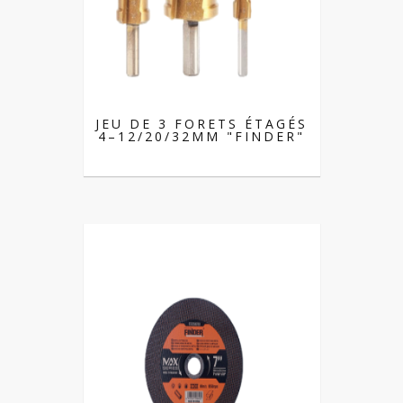
JEU DE 3 FORETS ÉTAGÉS
4–12/20/32MM "FINDER"