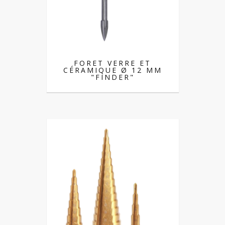
FORET VERRE ET
CÉRAMIQUE Ø 12 MM
"FINDER"