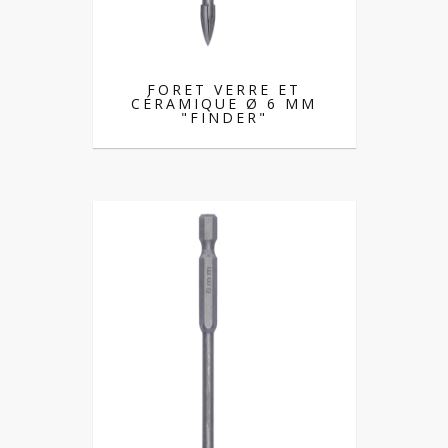
FORET VERRE ET
CÉRAMIQUE Ø 6 MM
"FINDER"