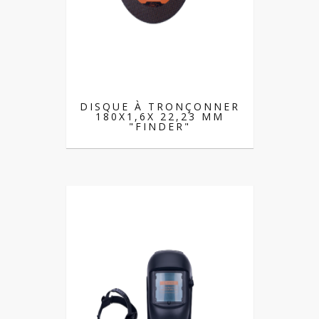
DISQUE À TRONÇONNER
180X1,6X 22,23 MM
"FINDER"