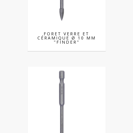
FORET VERRE ET
CÉRAMIQUE Ø 10 MM
"FINDER"