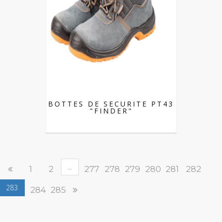
BOTTES DE SECURITE PT43
"FINDER"
...
1
2
277
278
279
280
281
282
283
284
285