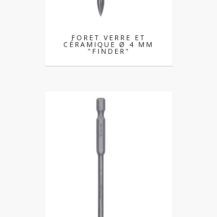
FORET VERRE ET
CÉRAMIQUE Ø 4 MM
"FINDER"