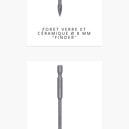
FORET VERRE ET
CÉRAMIQUE Ø 8 MM
"FINDER"